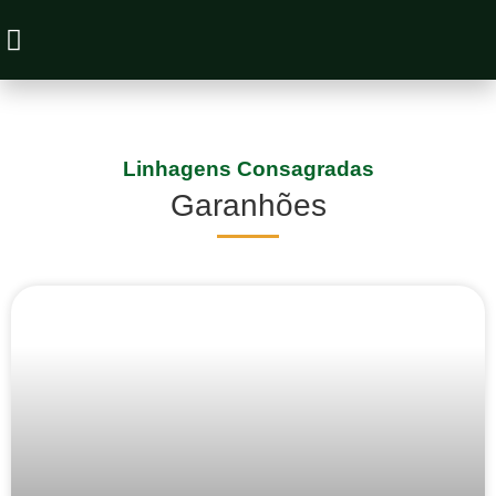
Animais à Venda
Linhagens Consagradas
Garanhões