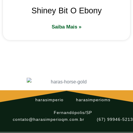
Shiney Bit O Ebony
Saiba Mais »
harasimperio
harasimperioms
Fernandópolis/SP
contato@harasimperioqm.com.br
(67) 99946-5213