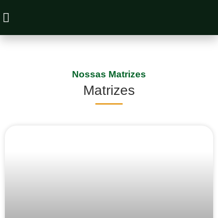
Animais à Venda
Nossas Matrizes
Matrizes